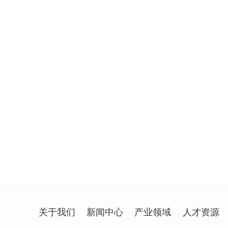
关于我们
新闻中心
产业领域
人才资源