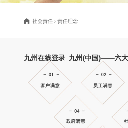
社会责任
责任理念
>
九州在线登录_九州(中国)——六