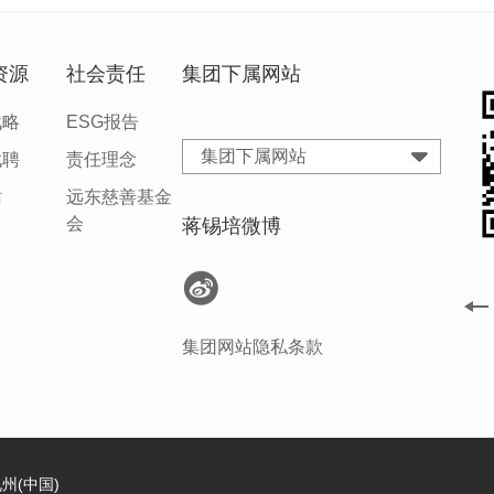
资源
社会责任
集团下属网站
战略
ESG报告
集团下属网站
找聘
责任理念
站
远东慈善基金
会
蒋锡培微博

集团网站隐私条款
州(中国)