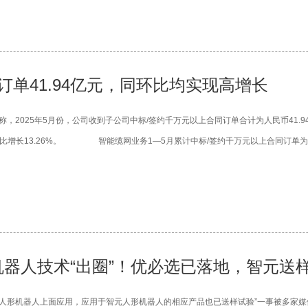
单41.94亿元，同环比均实现高增长
，2025年5月份，公司收到子公司中标/签约千万元以上合同订单合计为人民币41.94亿
同比增长13.26%。 智能缆网业务1—5月累计中标/签约千万元以上合同订单为..
器人技术“出圈”！优必选已落地，智元送样试
形机器人上面应用，应用于智元人形机器人的相应产品也已送样试验”一事被多家媒体