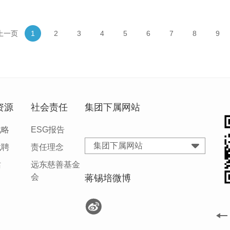
上一页
1
2
3
4
5
6
7
8
9
资源
社会责任
集团下属网站
战略
ESG报告
集团下属网站
找聘
责任理念
站
远东慈善基金
会
蒋锡培微博
