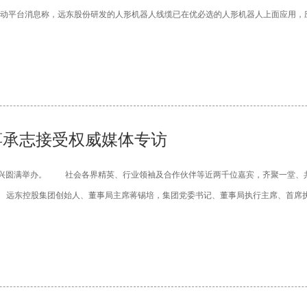
台消息称，远东股份研发的人形机器人线缆已在优必选的人形机器人上面应用，应用
、蒋承志接受权威媒体专访
兴圆满举办。 社会各界精英、行业领袖及合作伙伴等近两千位嘉宾，齐聚一堂、共
远东控股集团创始人、董事局主席蒋锡培，集团党委书记、董事局执行主席、首席执行