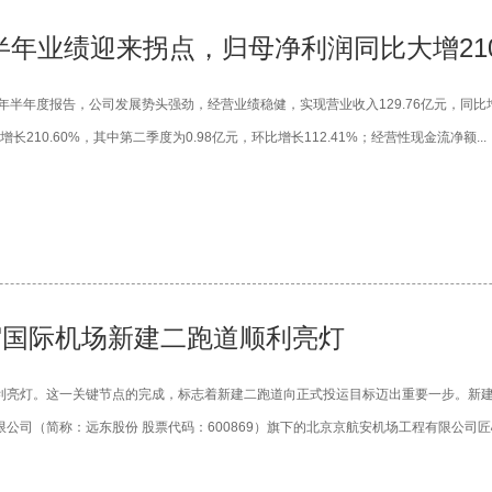
半年业绩迎来拐点，归母净利润同比大增210
025年半年度报告，公司发展势头强劲，经营业绩稳健，实现营业收入129.76亿元，同比增
长210.60%，其中第二季度为0.98亿元，环比增长112.41%；经营性现金流净额...
武宿国际机场新建二跑道顺利亮灯
利亮灯。这一关键节点的完成，标志着新建二跑道向正式投运目标迈出重要一步。新建
公司（简称：远东股份 股票代码：600869）旗下的北京京航安机场工程有限公司