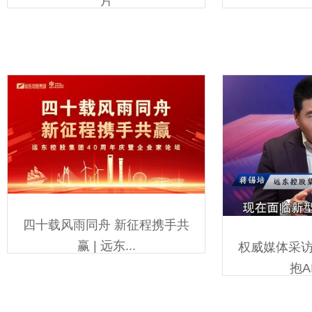
片
四十载风雨同舟 新征程携手共
赢 | 远东...
权威媒体采访
抱AI