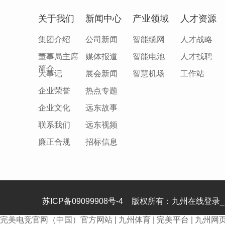
关于我们
新闻中心
产业领域
人才资源
集团介绍
公司新闻
智能缆网
人才战略
董事局主席
媒体报道
智能电池
人才找聘
简介
大事记
展会新闻
智慧机场
工作站
企业荣誉
热点专题
企业文化
远东故事
联系我们
远东视频
廉正合规
招标信息
苏ICP备09099908号-4
版权所有：九州在线登录_
完美电竞官网（中国）官方网站
|
九州体育
|
完美平台
|
九州网