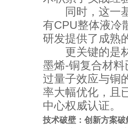
同时，这一基
有CPU整体液
研发提供了成熟
更关键的是材
墨烯-铜复合材
过量子效应与铜
率大幅优化，且
中心权威认证。
技术破壁：创新方案破