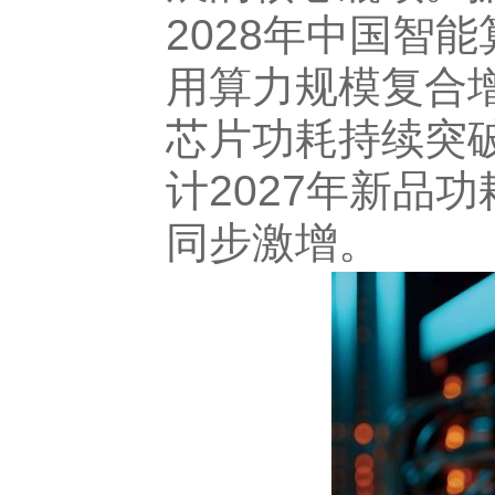
2028年中国智
用算力规模复合增
芯片功耗持续突破
计2027年新品功
同步激增。