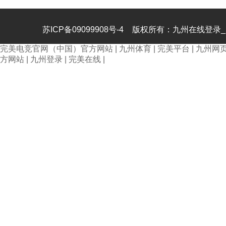
苏ICP备09099908号-4
版权所有：九州在线登录_
完美电竞官网（中国）官方网站
|
九州体育
|
完美平台
|
九州网
方网站
|
九州登录
|
完美在线
|